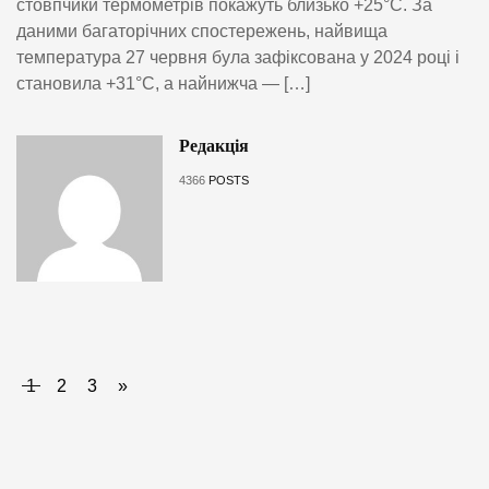
стовпчики термометрів покажуть близько +25°C. За
даними багаторічних спостережень, найвища
температура 27 червня була зафіксована у 2024 році і
становила +31°C, а найнижча — […]
Редакція
4366
POSTS
1
2
3
»