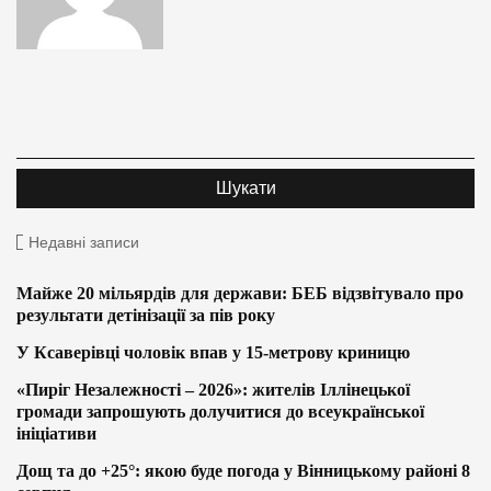
Недавні записи
Майже 20 мільярдів для держави: БЕБ відзвітувало про
результати детінізації за пів року
У Ксаверівці чоловік впав у 15-метрову криницю
«Пиріг Незалежності – 2026»: жителів Іллінецької
громади запрошують долучитися до всеукраїнської
ініціативи
Дощ та до +25°: якою буде погода у Вінницькому районі 8