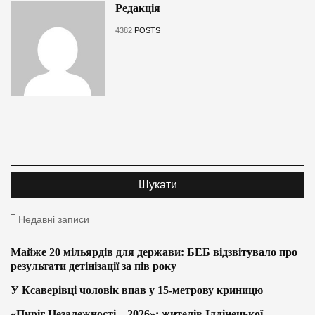
Редакція
4382
POSTS
Недавні записи
Майже 20 мільярдів для держави: БЕБ відзвітувало про
результати детінізації за пів року
У Ксаверівці чоловік впав у 15-метрову криницю
«Пиріг Незалежності – 2026»: жителів Іллінецької