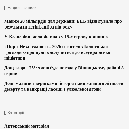
Недавні записи
Майже 20 мільярдів для держави: БЕБ відзвітувало про
результати детінізації за пів року
У Ксаверівці чоловік впав у 15-метрову криницю
«Пиріг Незалежності – 2026»: жителів Іллінецької
громади запрошують долучитися до всеукраїнської
ініціативи
Дощ та до +25°: якою буде погода у Вінницькому районі 8
серпня
День малини з вершками: історія найніжнішого літнього
десерту та найкращі ласощі з улюбленої ягоди
Категорії
Авторський матеріал