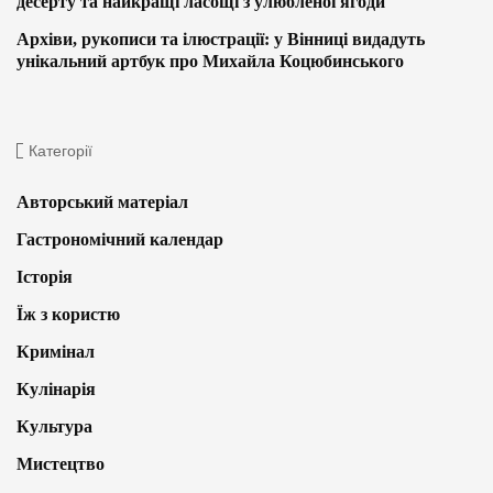
десерту та найкращі ласощі з улюбленої ягоди
Архіви, рукописи та ілюстрації: у Вінниці видадуть
унікальний артбук про Михайла Коцюбинського
Категорії
Авторський матеріал
Гастрономічний календар
Історія
Їж з користю
Кримінал
Кулінарія
Культура
Мистецтво