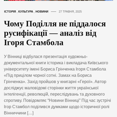
ІСТОРІЯ
,
КУЛЬТУРА
,
НОВИНИ
27 ТРАВНЯ, 2025
Чому Поділля не піддалося
русифікації — аналіз від
Ігоря Стамбола
У Вінниці відбулася презентація художньо-
документальної книги історика і викладача Київського
університету імені Бориса Грінченка Ігоря Стамбола
«Під прицілом чорної сотні. Замах на Бориса
Грінченка». Захід пройшов у книгарні «Герої». Автор
досліджує маловідомі сторінки життя української
інтелігенції, революцій, переслідувань та духовного
спротиву. Повідомляє “Новини Вінниці” Під час зустрічі
Ігор Стамбол поділився думками щодо історичної ролі
Вінниччини […]