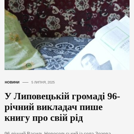
НОВИНИ
5 ЛИПНЯ, 2025
У Липовецькій громаді 96-
річний викладач пише
книгу про свій рід
96-річний Василь Новосельський із села Зозова