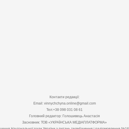
Контакти редакції:
Email: vinnychchyna.online@gmail.com
Тел:+38 098 031 08 61
Головний редактор: Голошивець Анастасія
Засновник: ТОВ «УКРАЇНСЬКА МЕДІАПЛАТФОРМА»
шення Національної ради України з питань телебачення і радіомовлення №1