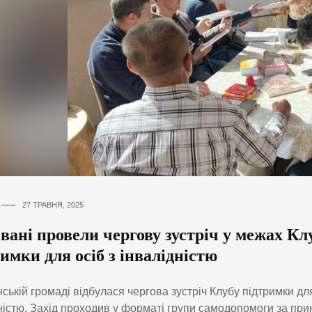
27 ТРАВНЯ, 2025
вані провели чергову зустріч у межах Кл
имки для осіб з інвалідністю
нській громаді відбулася чергова зустріч Клубу підтримки для
ністю. Захід проходив у форматі групи самодопомоги за пр