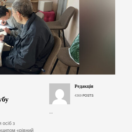
Редакція
4369
POSTS
убу
...
 осіб з
инципом «рівний