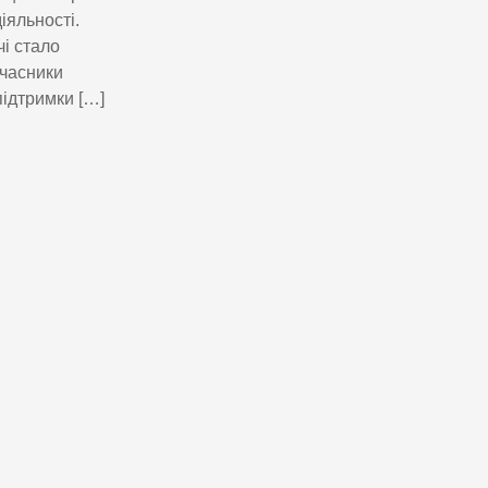
іяльності.
і стало
Учасники
підтримки […]