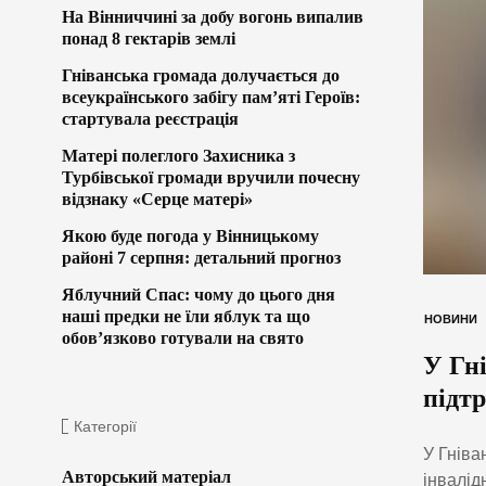
На Вінниччині за добу вогонь випалив
понад 8 гектарів землі
Гніванська громада долучається до
всеукраїнського забігу пам’яті Героїв:
стартувала реєстрація
Матері полеглого Захисника з
Турбівської громади вручили почесну
відзнаку «Серце матері»
Якою буде погода у Вінницькому
районі 7 серпня: детальний прогноз
Яблучний Спас: чому до цього дня
наші предки не їли яблук та що
НОВИНИ
обов’язково готували на свято
У Гні
підтр
Категорії
У Гніва
Авторський матеріал
інвалід