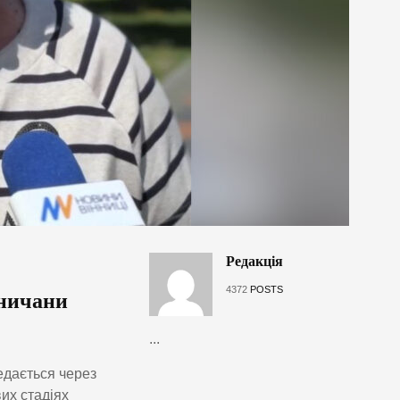
Редакція
4372
POSTS
нничани
...
редається через
их стадіях