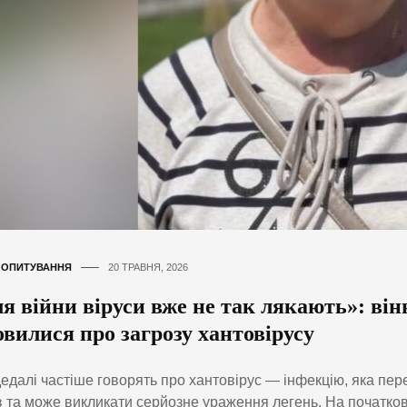
,
ОПИТУВАННЯ
20 ТРАВНЯ, 2026
я війни віруси вже не так лякають»: ві
вилися про загрозу хантовірусу
 дедалі частіше говорять про хантовірус — інфекцію, яка пе
в та може викликати серйозне ураження легень. На початков