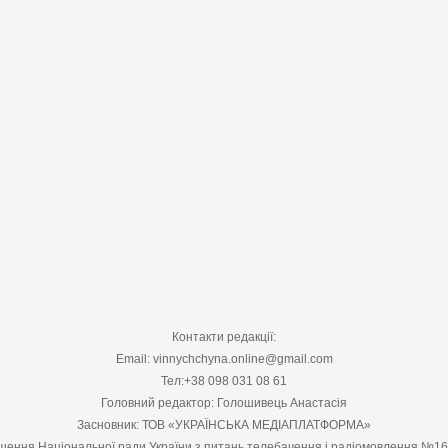
Контакти редакції:
Email: vinnychchyna.online@gmail.com
Тел:+38 098 031 08 61
Головний редактор: Голошивець Анастасія
Засновник: ТОВ «УКРАЇНСЬКА МЕДІАПЛАТФОРМА»
шення Національної ради України з питань телебачення і радіомовлення №1