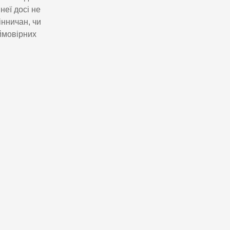
неї досі не
інничан, чи
 ймовірних