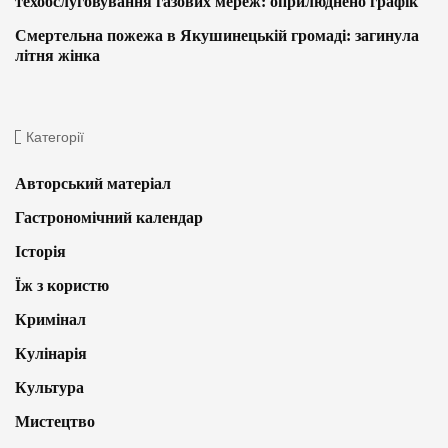
техобслуговування газових мереж: оприлюднено графік
Смертельна пожежа в Якушинецькій громаді: загинула
літня жінка
Категорії
Авторський матеріал
Гастрономічний календар
Історія
Їж з користю
Кримінал
Кулінарія
Культура
Мистецтво