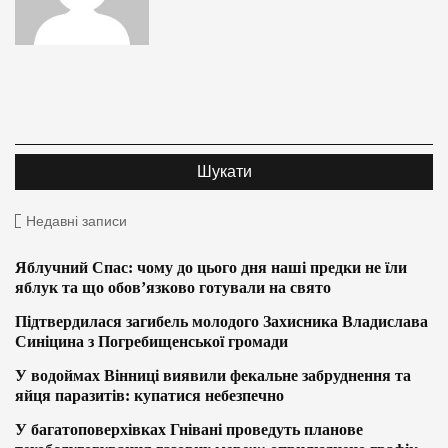
Недавні записи
Яблучний Спас: чому до цього дня наші предки не їли
яблук та що обов’язково готували на свято
Підтвердилася загибель молодого Захисника Владислава
Синіцина з Погребищенської громади
У водоймах Вінниці виявили фекальне забруднення та
яйця паразитів: купатися небезпечно
У багатоповерхівках Гнівані проведуть планове