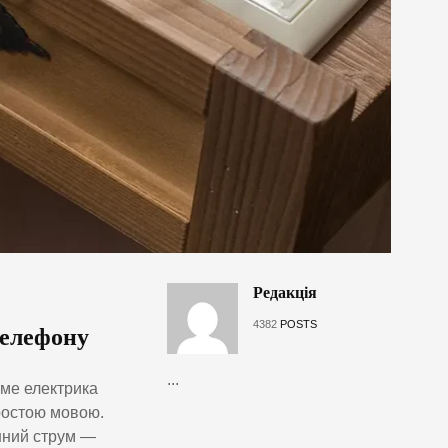
Редакція
4382
POSTS
телефону
...
ме електрика
ростою мовою.
інний струм —