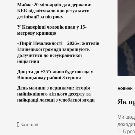
Майже 20 мільярдів для держави:
БЕБ відзвітувало про результати
детінізації за пів року
У Ксаверівці чоловік впав у 15-
метрову криницю
«Пиріг Незалежності – 2026»: жителів
Іллінецької громади запрошують
долучитися до всеукраїнської
ініціативи
Дощ та до +25°: якою буде погода у
Вінницькому районі 8 серпня
День малини з вершками: історія
НОВИНИ
найніжнішого літнього десерту та
найкращі ласощі з улюбленої ягоди
Як пр
Ми щодн
доходит
Категорії
1. В ро