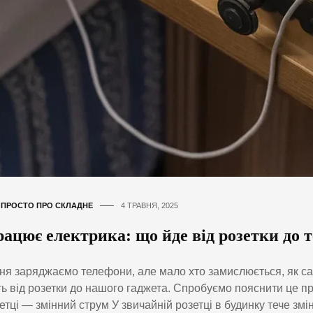
,
ПРОСТО ПРО СКЛАДНЕ
4 ТРАВНЯ, 2025
ацює електрика: що йде від розетки до 
я заряджаємо телефони, але мало хто замислюється, як са
ь від розетки до нашого гаджета. Спробуємо пояснити це п
зетці — змінний струм У звичайній розетці в будинку тече зм