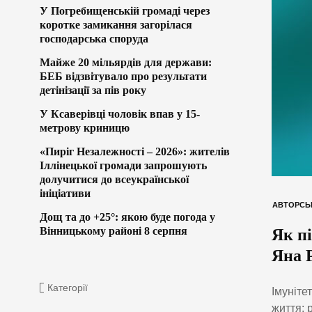
У Погребищенській громаді через
коротке замикання загорілася
господарська споруда
Майже 20 мільярдів для держави:
БЕБ відзвітувало про результати
детінізації за пів року
У Ксаверівці чоловік впав у 15-
метрову криницю
«Пиріг Незалежності – 2026»: жителів
Іллінецької громади запрошують
долучитися до всеукраїнської
ініціативи
АВТОРСЬ
Дощ та до +25°: якою буде погода у
Вінницькому районі 8 серпня
Як п
Яна 
Категорії
Імуніте
життя: 