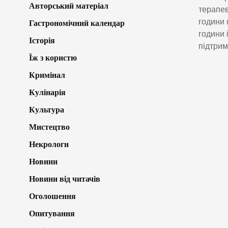
Авторський матеріал
терапев
години 
Гастрономічний календар
години 
Історія
підтрим
Їж з користю
Кримінал
Кулінарія
Культура
Мистецтво
Некрологи
Новини
Новини від читачів
Оголошення
Опитування