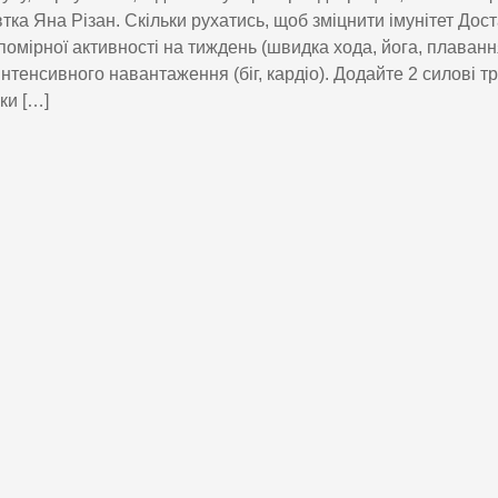
тка Яна Різан. Скільки рухатись, щоб зміцнити імунітет Дост
помірної активності на тиждень (швидка хода, йога, плаванн
інтенсивного навантаження (біг, кардіо). Додайте 2 силові 
ки […]