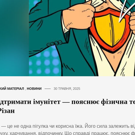
КИЙ МАТЕРІАЛ
,
НОВИНИ
30 ТРАВНЯ, 2025
ідтримати імунітет — пояснює фізична т
Різан
т — це не одна пігулка чи корисна їжа. Його сила залежить в
руху, харчування, відпочинку. Що справді працює, пояснює ф