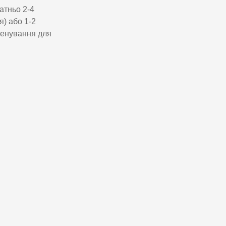
атньо 2-4
я) або 1-2
тренування для