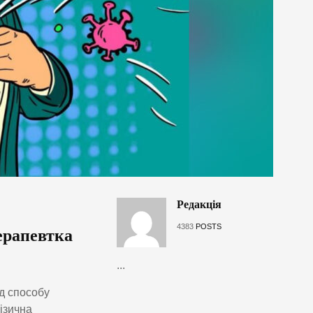
Редакція
4383
POSTS
ерапевтка
...
ід способу
ізична