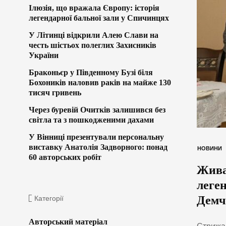
Ілюзія, що вражала Європу: історія
легендарної бальної зали у Спичинцях
У Літинці відкрили Алею Слави на
честь шістьох полеглих Захисників
України
Браконьєр у Південному Бузі біля
Бохоників наловив раків на майже 130
тисяч гривень
Через буревій Очитків залишився без
світла та з пошкодженими дахами
У Вінниці презентували персональну
виставку Анатолія Задворного: понад
НОВИНИ
60 авторських робіт
Жива
леге
Демч
Категорії
Авторський матеріал