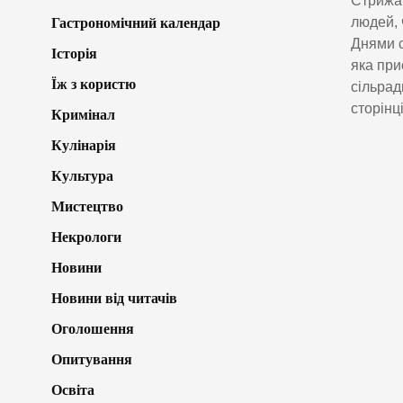
Стрижав
людей, 
Гастрономічний календар
Днями с
Історія
яка при
Їж з користю
сільрад
сторінц
Кримінал
Кулінарія
Культура
Мистецтво
Некрологи
Новини
Новини від читачів
Оголошення
Опитування
Освіта