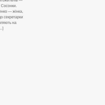
вгожителів —
 Сосонки.
енко — жінка,
до секретарки
омляють на
…]