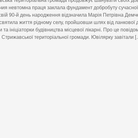
ська територіальна громада продовжує шанувати своїх до
чия невтомна праця заклала фундамент добробуту сучасної
вій 90-й день народження відзначила Марія Петрівна Демч
святила життя рідному селу, пройшовши шлях від ланкової 
и та ініціаторки будівництва місцевої лікарні. Про це повід
і Стрижавської територіальної громади. Ювілярку завітали [