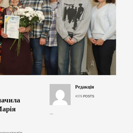
Редакція
4376
POSTS
начила
Марія
...