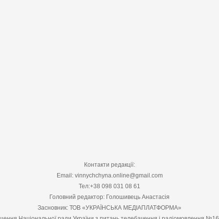
Контакти редакції:
Email: vinnychchyna.online@gmail.com
Тел:+38 098 031 08 61
Головний редактор: Голошивець Анастасія
Засновник: ТОВ «УКРАЇНСЬКА МЕДІАПЛАТФОРМА»
шення Національної ради України з питань телебачення і радіомовлення №1