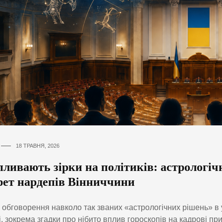
18 ТРАВНЯ, 2026
пливають зірки на політиків: астрологіч
рет нардепів Вінниччини
 обговорення навколо так званих «астрологічних рішень» в 
і, зокрема згадки про нібито вплив гороскопів на кадрові пр