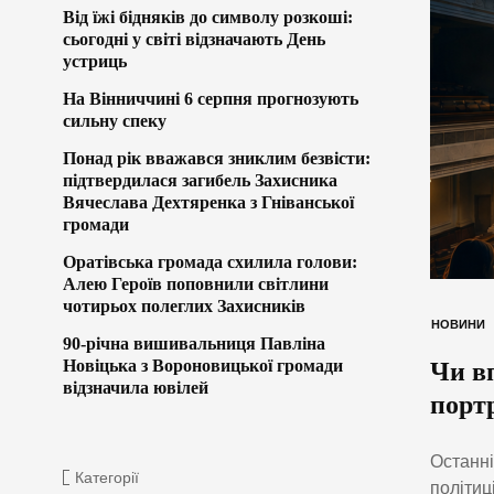
Від їжі бідняків до символу розкоші:
сьогодні у світі відзначають День
устриць
На Вінниччині 6 серпня прогнозують
сильну спеку
Понад рік вважався зниклим безвісти:
підтвердилася загибель Захисника
Вячеслава Дехтяренка з Гніванської
громади
Оратівська громада схилила голови:
Алею Героїв поповнили світлини
чотирьох полеглих Захисників
НОВИНИ
90-річна вишивальниця Павліна
Новіцька з Вороновицької громади
Чи в
відзначила ювілей
порт
Останні
Категорії
політиц