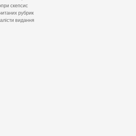
опри скепсис
читаних рубрик
налісти видання