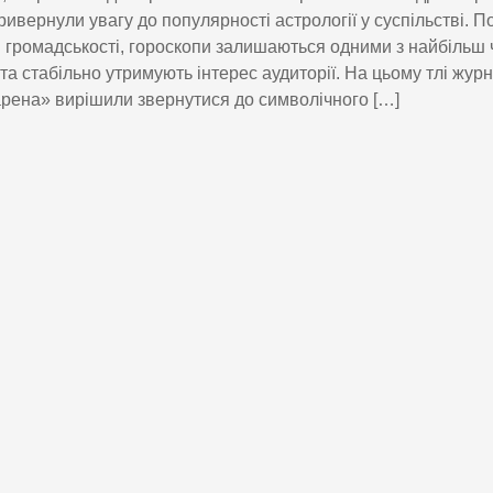
ривернули увагу до популярності астрології у суспільстві. П
 громадськості, гороскопи залишаються одними з найбільш 
 та стабільно утримують інтерес аудиторії. На цьому тлі жур
рена» вирішили звернутися до символічного […]