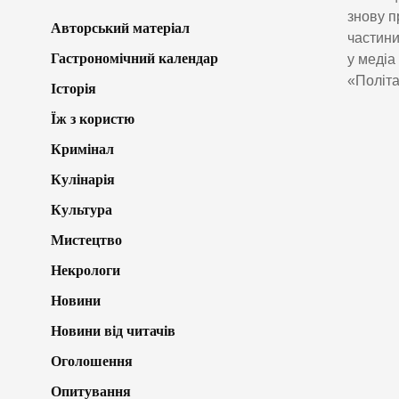
знову п
Авторський матеріал
частини
Гастрономічний календар
у медіа
«Політа
Історія
Їж з користю
Кримінал
Кулінарія
Культура
Мистецтво
Некрологи
Новини
Новини від читачів
Оголошення
Опитування