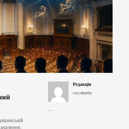
Редакція
4352
POSTS
ний
...
українській
изначення,