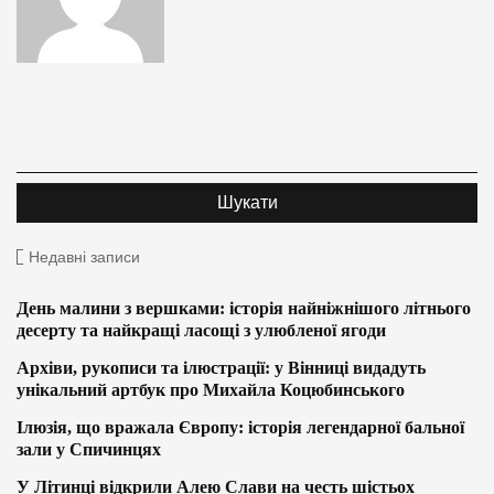
Недавні записи
День малини з вершками: історія найніжнішого літнього
десерту та найкращі ласощі з улюбленої ягоди
Архіви, рукописи та ілюстрації: у Вінниці видадуть
унікальний артбук про Михайла Коцюбинського
Ілюзія, що вражала Європу: історія легендарної бальної
зали у Спичинцях
У Літинці відкрили Алею Слави на честь шістьох