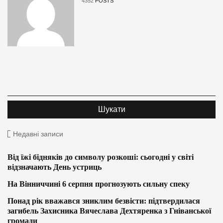
4352
POSTS
Недавні записи
Від їжі бідняків до символу розкоші: сьогодні у світі
відзначають День устриць
На Вінниччині 6 серпня прогнозують сильну спеку
Понад рік вважався зниклим безвісти: підтвердилася
загибель Захисника Вячеслава Дехтяренка з Гніванської
громади