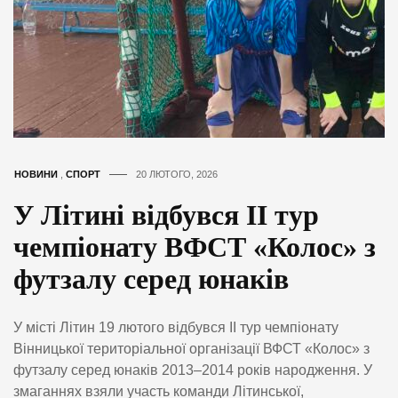
НОВИНИ
,
СПОРТ
20 ЛЮТОГО, 2026
У Літині відбувся ІІ тур
чемпіонату ВФСТ «Колос» з
футзалу серед юнаків
У місті Літин 19 лютого відбувся ІІ тур чемпіонату
Вінницької територіальної організації ВФСТ «Колос» з
футзалу серед юнаків 2013–2014 років народження. У
змаганнях взяли участь команди Літинської,