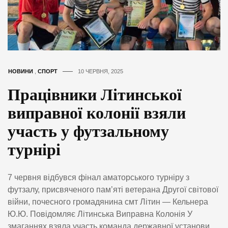
НОВИНИ
,
СПОРТ
10 ЧЕРВНЯ, 2025
Працівники Літинської
виправної колонії взяли
участь у футзальному
турнірі
7 червня відбувся фінал аматорського турніру з
футзалу, присвяченого пам’яті ветерана Другої світової
війни, почесного громадянина смт Літин — Кельнера
Ю.Ю. Повідомляє Літинська Виправна Колонія У
змаганнях взяла участь команда державної установи