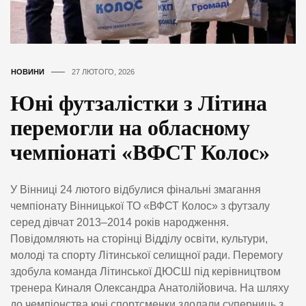
НОВИНИ
27 ЛЮТОГО, 2026
Юні футзалістки з Літина
перемогли на обласному
чемпіонаті «ВФСТ Колос»
У Вінниці 24 лютого відбулися фінальні змагання
чемпіонату Вінницької ТО «ВФСТ Колос» з футзалу
серед дівчат 2013–2014 років народження.
Повідомляють на сторінці Відділу освіти, культури,
молоді та спорту Літинської селищної ради. Перемогу
здобула команда Літинської ДЮСШ під керівництвом
тренера Киналя Олександра Анатолійовича. На шляху
до чемпіонства юні спортсменки здолали суперниць з