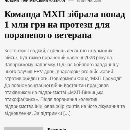
НОВИНИ
,
ПАРТНЕРСЬКИЙ МАТЕРІАЛ
30 ЛИПНЯ, 2025
Команда МХП зібрала понад
1 млн грн на протези для
пораненого ветерана
Костянтин Гладкий, стрілець десантно-штурмових
військ, був тяжко поранений навесні 2023 року на
Запорізькому напрямку. Під час бойового завдання у
нього влучив FPV-дрон, внаслідок чого військовий
втратив обидві ноги. Повідомили Фонд “МХП-Громаді”
До повномасштабної війни Костянтин працював
птахівником на підприємстві «МХП-Вінницька
птахофабрика». Після поранення колектив
підприємства ініціював збір коштів на його лікування та
відновлення. За підтримки […]
Редакція