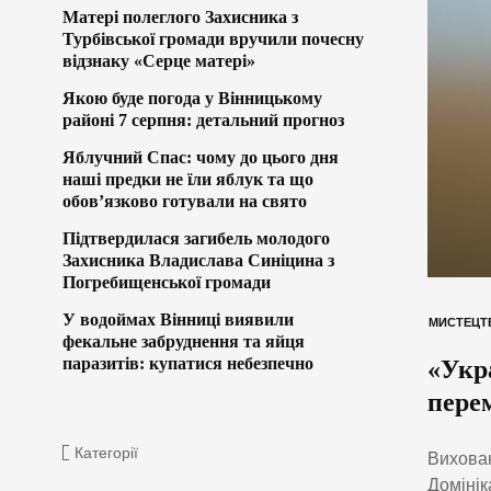
Матері полеглого Захисника з
Турбівської громади вручили почесну
відзнаку «Серце матері»
Якою буде погода у Вінницькому
районі 7 серпня: детальний прогноз
Яблучний Спас: чому до цього дня
наші предки не їли яблук та що
обов’язково готували на свято
Підтвердилася загибель молодого
Захисника Владислава Синіцина з
Погребищенської громади
У водоймах Вінниці виявили
МИСТЕЦТ
фекальне забруднення та яйця
паразитів: купатися небезпечно
«Укра
пере
Категорії
Вихован
Домінік