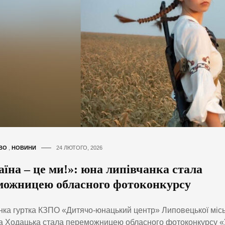
ВО
,
НОВИНИ
24 ЛЮТОГО, 2026
їна – це ми!»: юна липівчанка стала
можницею обласного фотоконкурсу
ка гуртка КЗПО «Дитячо-юнацький центр» Липовецької місь
а Ходацька стала переможницею обласного фотоконкурсу «У