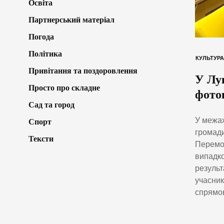
Освіта
Партнерський матеріал
Погода
Політика
КУЛЬТУРА
Привітання та поздоровлення
У Лу
Просто про складне
фото
Сад та город
У межах
Спорт
громади
Тексти
Перемо
випадко
результ
учасник
спрямов