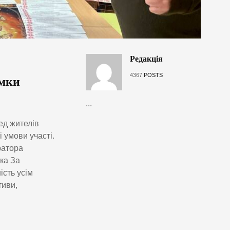
Редакція
4367
POSTS
умки
...
ед жителів
 умови участі.
ратора
ка За
ість усім
тиви,