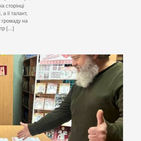
а сторінці
а її талант,
у громаду на
тр […]