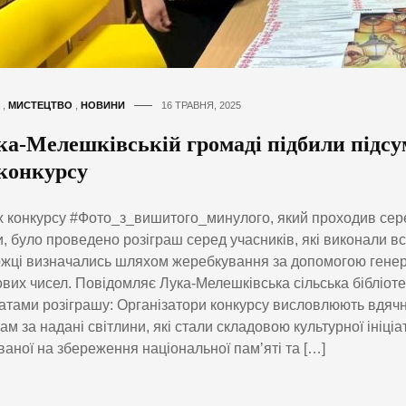
,
МИСТЕЦТВО
,
НОВИНИ
16 ТРАВНЯ, 2025
ка-Мелешківській громаді підбили підс
конкурсу
 конкурсу #Фото_з_вишитого_минулого, який проходив сер
, було проведено розіграш серед учасників, які виконали всі
жці визначались шляхом жеребкування за допомогою гене
вих чисел. Повідомляє Лука-Мелешківська сільська бібліоте
атами розіграшу: Організатори конкурсу висловлюють вдячн
ам за надані світлини, які стали складовою культурної ініціа
аної на збереження національної памʼяті та […]