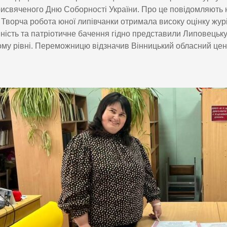
рисвяченого Дню Соборності України. Про це повідомляють н
 Творча робота юної липівчанки отримала високу оцінку журі, 
ність та патріотичне бачення гідно представили Липовецьк
му рівні. Переможницю відзначив Вінницький обласний цен