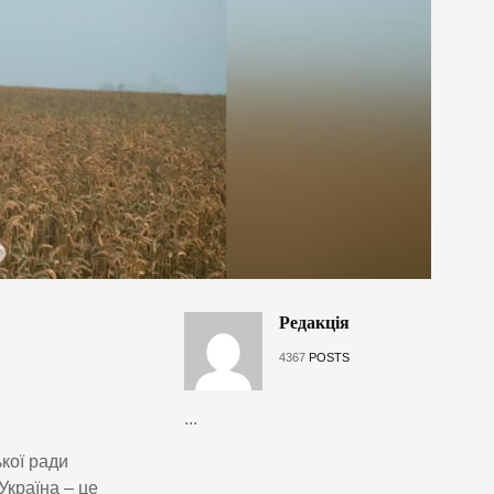
Редакція
4367
POSTS
...
кої ради
країна – це