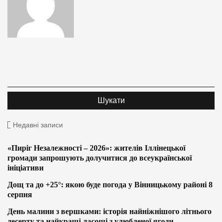
Недавні записи
«Пиріг Незалежності – 2026»: жителів Іллінецької
громади запрошують долучитися до всеукраїнської
ініціативи
Дощ та до +25°: якою буде погода у Вінницькому районі 8
серпня
День малини з вершками: історія найніжнішого літнього
десерту та найкращі ласощі з улюбленої ягоди