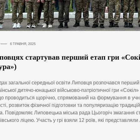
6 ТРАВНЯ, 2025
повцях стартував перший етап гри «Сок
ура»)
дах загальної середньої освіти Липовця розпочався перший
їнської дитячо-юнацької військово-патріотичної гри «Сокіл»
що проводиться щорічно, спрямований на формування в учні
сті, розвиток фізичної підготовки та популяризацію традицій
а. Повідомляє Липовецька міська рада Цьогоріч змагання с
івського ліцею. Участь у грі взяли 12 роїв, які представляли л