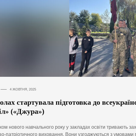
4 ЖОВТНЯ, 2025
лах стартувала підготовка до всеукраїн
іл» («Джура»)
ком нового навчального року у закладах освіти тривають зах
во-патріотичного виховання. Вони узгоджуються з умовами