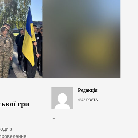
Редакція
4373
POSTS
ської гри
...
оди з
 проведення