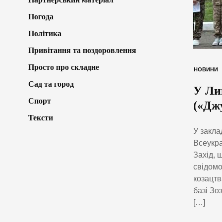
Погода
Політика
Привітання та поздоровлення
Просто про складне
НОВИНИ
Сад та город
У Ли
Спорт
(«Дж
Тексти
У закла
Всеукра
Захід, 
свідомо
козацтв
базі Зоз
[…]