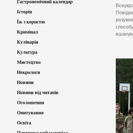
Гастрономічний календар
Всеукра
Історія
Повідом
розумов
Їж з користю
способу
Кримінал
вшанув
Кулінарія
Культура
Мистецтво
Некрологи
Новини
Новини від читачів
Оголошення
Опитування
Освіта
Партнерський матеріал