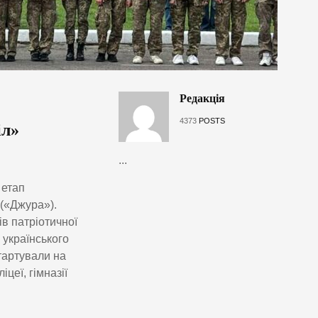
Редакція
4373
POSTS
іл»
...
 етап
 («Джура»).
в патріотичної
 українського
тартували на
іцеї, гімназії