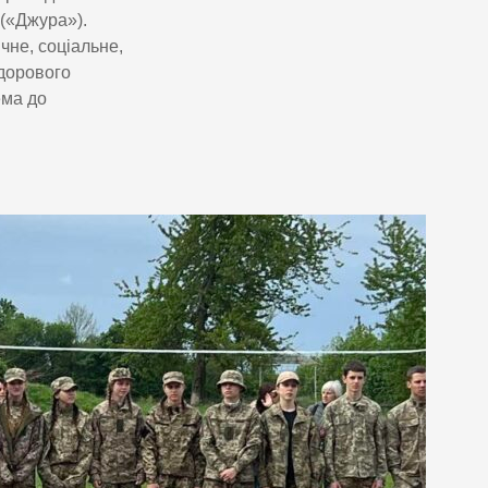
 («Джура»).
не, соціальне,
здорового
ема до