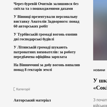
Через буревій Очитків залишився без
світла та з пошкодженими дахами
У Вінниці презентували персональну
виставку Анатолія Задворного: понад
60 авторських робіт
У Турбівській громаді вогонь охопив
дві господарські будівлі
У Літинській громаді шукають
патронатних вихователів: за роботу
передбачена офіційна зарплата
На Вінниччині за добу вогонь випалив
понад 8 гектарів землі
НОВИНИ
У шко
«Сок
Категорії
З почат
Авторський матеріал
військо