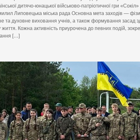
їнської дитячо-юнацької військово-патріотичної гри «Сокіл»
илил Липовецька міська рада Основна мета заходів — фізич
е та духовне виховання учнів, а також формування засад 
 життя. Кожна активність приурочена до певних подій, зокр
ання […]