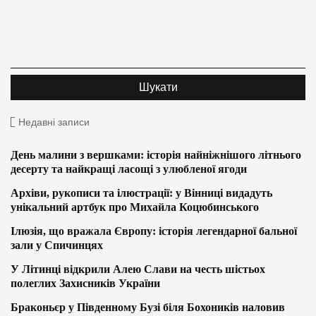
Недавні записи
День малини з вершками: історія найніжнішого літнього
десерту та найкращі ласощі з улюбленої ягоди
Архіви, рукописи та ілюстрації: у Вінниці видадуть
унікальний артбук про Михайла Коцюбинського
Ілюзія, що вражала Європу: історія легендарної бальної
зали у Спичинцях
У Літинці відкрили Алею Слави на честь шістьох
полеглих Захисників України
Браконьєр у Південному Бузі біля Бохоників наловив