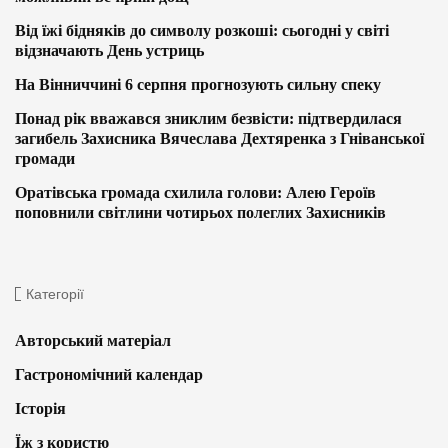
Від їжі бідняків до символу розкоші: сьогодні у світі
відзначають День устриць
На Вінниччині 6 серпня прогнозують сильну спеку
Понад рік вважався зниклим безвісти: підтвердилася
загибель Захисника Вячеслава Дехтяренка з Гніванської
громади
Оратівська громада схилила голови: Алею Героїв
поповнили світлини чотирьох полеглих Захисників
Категорії
Авторський матеріал
Гастрономічний календар
Історія
Їж з користю