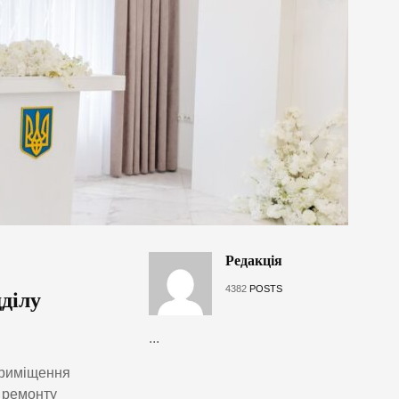
Редакція
4382
POSTS
ділу
...
 приміщення
я ремонту