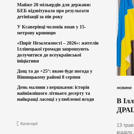
Майже 20 мільярдів для держави:
БЕБ відзвітувало про результати
детінізації за пів року
У Ксаверівці чоловік впав у 15-
метрову криницю
«Пиріг Незалежності – 2026»: жителів
Іллінецької громади запрошують
долучитися до всеукраїнської
ініціативи
Дощ та до +25°: якою буде погода у
Вінницькому районі 8 серпня
День малини з вершками: історія
НОВИНИ
найніжнішого літнього десерту та
найкращі ласощі з улюбленої ягоди
В Іл
ДРА
Категорії
13 трав
відділу