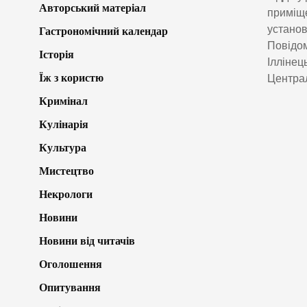
Авторський матеріал
приміще
установ
Гастрономічний календар
Повідом
Історія
Іллінец
Їж з користю
Централ
Кримінал
Кулінарія
Культура
Мистецтво
Некрологи
Новини
Новини від читачів
Оголошення
Опитування