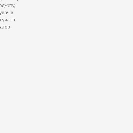
юджету,
увачів.
 участь
натор