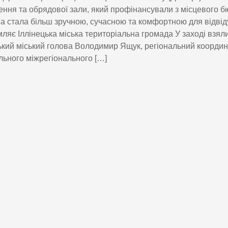
ння та обрядової зали, який профінансували з місцевого б
а стала більш зручною, сучасною та комфортною для відвід
ляє Іллінецька міська територіальна громада У заході взяли
ький міський голова Володимир Ящук, регіональний коорди
ьного міжрегіонального […]