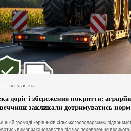
20 ТРАВНЯ, 2026
ка доріг і збереження покриття: аграріїв
веччини закликали дотримуватись норм
ецькій громаді керівників сільськогосподарських підприємс
ватись вимог законодавства під час перевезення великогаб