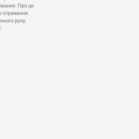
ування. Про це
що отримання
нього руху,
с