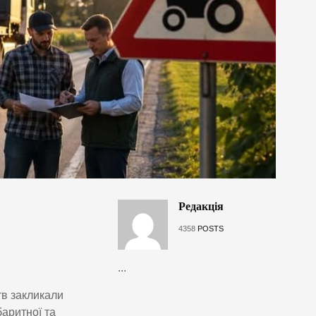
Редакція
4358
POSTS
...
тв закликали
аритної та