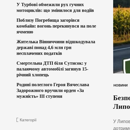
У Турбові обмежили рух гучних
мотоциклів: що змінилося для водіїв
Поблизу Погребища загорівся
комбайн: вогонь перекинувся на поле
ячменю
Жителька Вінниччини відшкодувала
державі понад 4,6 млн грн
несплачених податків
Смертельна ДТП біля Сутисок: у
палаючому автомобілі загинув 15-
річний хлопець
Родині полеглого Героя Вячеслава
НОВИНИ
Задорожного вручили орден «За
мужність» ІІІ ступеня
Безпе
Липо
Категорії
У Липов
дотриму