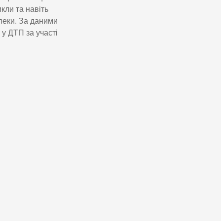
кли та навіть
пеки. За даними
 у ДТП за участі