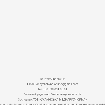
Контакти редакції:
Email: vinnychchyna.online@gmail.com
Тел:+38 098 031 08 61
Головний редактор: Голошивець Анастасія
Засновник: ТОВ «УКРАЇНСЬКА МЕДІАПЛАТФОРМА»
шення Національної ради України з питань телебачення і радіомовлення №1