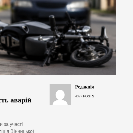
Редакція
4377
POSTS
сть аварій
...
 за участі
іція Вінницької