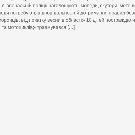
. У ювенальній поліції наголошують: мопеди, скутери, мотоци
еди потребують відповідальності й дотримання правил без
оронців, від початку весни в області:▪️ 10 дітей постраждали
 та мотоциклів;▪️ травмувався […]