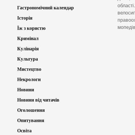
області
Гастрономічний календар
велосип
Історія
правоох
мопедів
Їж з користю
Кримінал
Кулінарія
Культура
Мистецтво
Некрологи
Новини
Новини від читачів
Оголошення
Опитування
Освіта