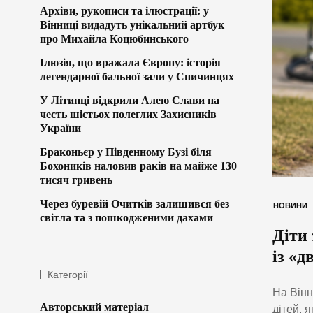
Архіви, рукописи та ілюстрації: у
Вінниці видадуть унікальний артбук
про Михайла Коцюбинського
Ілюзія, що вражала Європу: історія
легендарної бальної зали у Спичинцях
У Літинці відкрили Алею Слави на
честь шістьох полеглих Захисників
України
Браконьєр у Південному Бузі біля
Бохоників наловив раків на майже 130
тисяч гривень
Через буревій Очитків залишився без
НОВИНИ
світла та з пошкодженими дахами
Діти 
із «
Категорії
На Вінн
Авторський матеріал
дітей, 