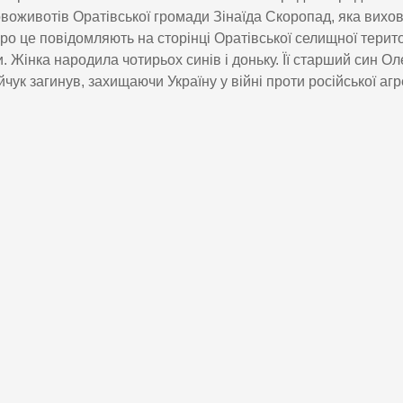
воживотів Оратівської громади Зінаїда Скоропад, яка вихо
Про це повідомляють на сторінці Оратівської селищної терит
. Жінка народила чотирьох синів і доньку. Її старший син О
чук загинув, захищаючи Україну у війні проти російської агре