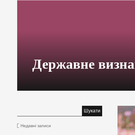
Державне визн
Недавні записи