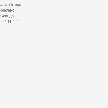
вала п’ятеро
оріальної
лександр
сії. 11 […]