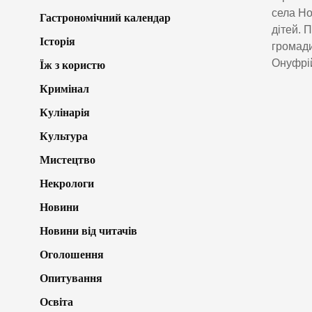
села Но
Гастрономічний календар
дітей. 
Історія
громади
Онуфрій
Їж з користю
Кримінал
Кулінарія
Культура
Мистецтво
Некрологи
Новини
Новини від читачів
Оголошення
Опитування
Освіта