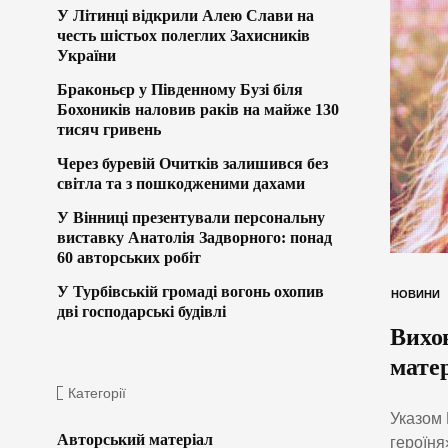
У Літинці відкрили Алею Слави на
честь шістьох полеглих Захисників
України
Браконьєр у Південному Бузі біля
Бохоників наловив раків на майже 130
тисяч гривень
Через буревій Очитків залишився без
світла та з пошкодженими дахами
У Вінниці презентували персональну
виставку Анатолія Задворного: понад
60 авторських робіт
У Турбівській громаді вогонь охопив
НОВИНИ
дві господарські будівлі
Вихов
мате
Категорії
Указом 
Авторський матеріал
героїня