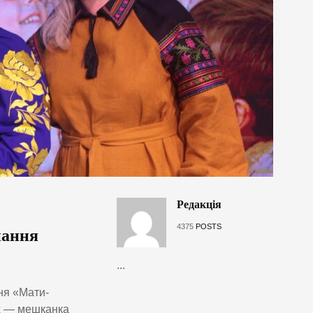
Редакція
4375
POSTS
нання
...
ня «Мати-
х — мешканка