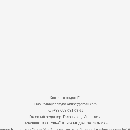
Контакти редакції:
Email: vinnychchyna.online@gmail.com
Тел:+38 098 031 08 61
Головний редактор: Голошивець Анастасія
Засновник: ТОВ «УКРАЇНСЬКА МЕДІАПЛАТФОРМА»
шення Національної ради України з питань телебачення і радіомовлення №1