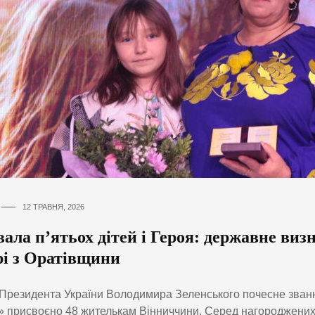
12 ТРАВНЯ, 2026
ала п’ятьох дітей і Героя: державне виз
рі з Оратівщини
Президента України Володимира Зеленського почесне зван
» присвоєно 48 жителькам Вінниччини. Серед нагороджени