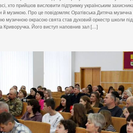
всі, хто прийшов висловити підтримку українським захисни
 й музикою. Про це повідомляє Оратівська Дитяча музична
ю музичною окрасою свята став духовий оркестр школи під
 Криворучка. Його виступ наповнив зал […]