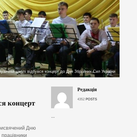
музичній школі відбувся концерт до Дня Збройних Сил України
Редакція
4352
POSTS
ся концерт
...
присвячений Дню
, працівники