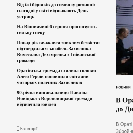
Від їжі бідняків до символу розкоші:
сьогодні у світі відзначають День
устриць
На Вінниччині 6 серпня прогнозують
сильну спеку
Понад рік вважався зниклим безвісти:
підтвердилася загибель Захисника
Вячеслава Дехтяренка з Гніванської
громади
Оратівська громада схилила голови:
Алею Героїв поповнили світлини
чотирьох полеглих Захисників
НОВИНИ
90-річна вишивальниця Павліна
Новіцька з Вороновицької громади
В Ор
відзначила ювілей
до Д
В Ораті
Категорії
Збройни