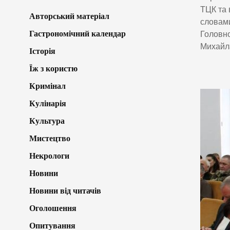
ТЦК та 
Авторський матеріал
словами
Гастрономічний календар
Головно
Михайла
Історія
Їж з користю
Кримінал
Кулінарія
Культура
Мистецтво
Некрологи
Новини
Новини від читачів
Оголошення
Опитування