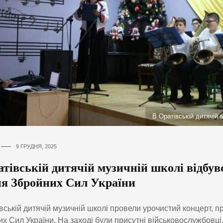
В Оратівській дитячій 
9 ГРУДНЯ, 2025
атівській дитячій музичній школі відбув
ня Збройних Сил України
вській дитячій музичній школі провели урочистий концерт, 
х Сил України. На заході були присутні військовослужбовці