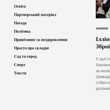
Освіта
Партнерський матеріал
Погода
НОВИНИ
Політика
Іллі
Привітання та поздоровлення
Збро
Просто про складне
Сад та город
У залі 
Спорт
Хвилино
за неза
Тексти
громада
стійкіс
допомог