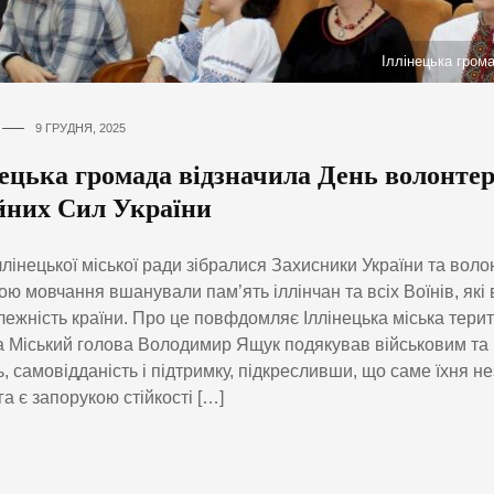
Іллінецька гром
9 ГРУДНЯ, 2025
нецька громада відзначила День волонтер
йних Сил України
Іллінецької міської ради зібралися Захисники України та вол
ю мовчання вшанували пам’ять іллінчан та всіх Воїнів, які 
лежність країни. Про це повфдомляє Іллінецька міська тери
 Міський голова Володимир Ящук подякував військовим та
ть, самовідданість і підтримку, підкресливши, що саме їхня н
а є запорукою стійкості […]