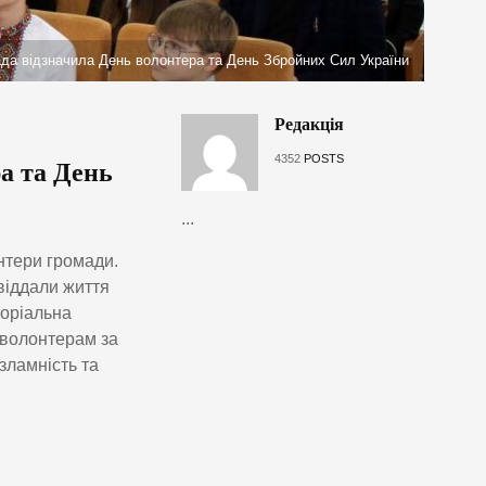
ада відзначила День волонтера та День Збройних Сил України
Редакція
4352
POSTS
а та День
...
онтери громади.
віддали життя
торіальна
 волонтерам за
езламність та