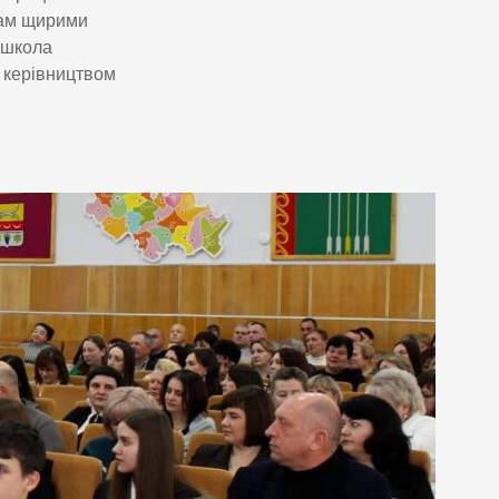
кам щирими
 школа
 керівництвом