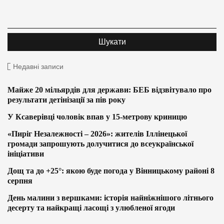
Недавні записи
Майже 20 мільярдів для держави: БЕБ відзвітувало про
результати детінізації за пів року
У Ксаверівці чоловік впав у 15-метрову криницю
«Пиріг Незалежності – 2026»: жителів Іллінецької
громади запрошують долучитися до всеукраїнської
ініціативи
Дощ та до +25°: якою буде погода у Вінницькому районі 8
серпня
День малини з вершками: історія найніжнішого літнього
десерту та найкращі ласощі з улюбленої ягоди