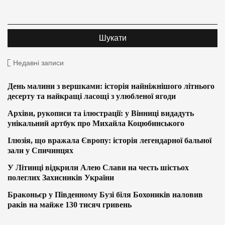
Недавні записи
День малини з вершками: історія найніжнішого літнього
десерту та найкращі ласощі з улюбленої ягоди
Архіви, рукописи та ілюстрації: у Вінниці видадуть
унікальний артбук про Михайла Коцюбинського
Ілюзія, що вражала Європу: історія легендарної бальної
зали у Спичинцях
У Літинці відкрили Алею Слави на честь шістьох
полеглих Захисників України
Браконьєр у Південному Бузі біля Бохоників наловив
раків на майже 130 тисяч гривень