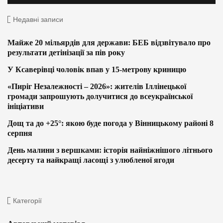
Недавні записи
Майже 20 мільярдів для держави: БЕБ відзвітувало про
результати детінізації за пів року
У Ксаверівці чоловік впав у 15-метрову криницю
«Пиріг Незалежності – 2026»: жителів Іллінецької
громади запрошують долучитися до всеукраїнської
ініціативи
Дощ та до +25°: якою буде погода у Вінницькому районі 8
серпня
День малини з вершками: історія найніжнішого літнього
десерту та найкращі ласощі з улюбленої ягоди
Категорії