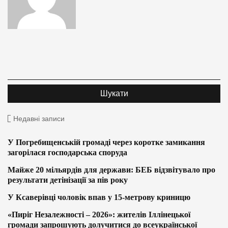
Недавні записи
У Погребищенській громаді через коротке замикання
загорілася господарська споруда
Майже 20 мільярдів для держави: БЕБ відзвітувало про
результати детінізації за пів року
У Ксаверівці чоловік впав у 15-метрову криницю
«Пиріг Незалежності – 2026»: жителів Іллінецької
громади запрошують долучитися до всеукраїнської