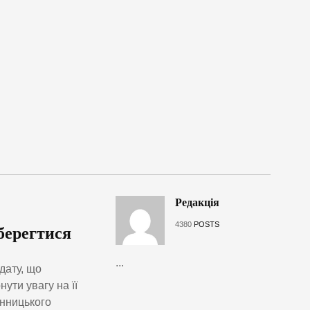
Редакція
4380
POSTS
уберегтися
...
дату, що
ути увагу на її
інницького