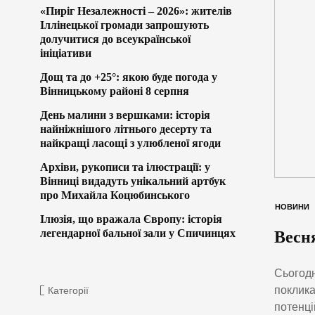
«Пиріг Незалежності – 2026»: жителів
Іллінецької громади запрошують
долучитися до всеукраїнської
ініціативи
Дощ та до +25°: якою буде погода у
Вінницькому районі 8 серпня
День малини з вершками: історія
найніжнішого літнього десерту та
найкращі ласощі з улюбленої ягоди
Архіви, рукописи та ілюстрації: у
Вінниці видадуть унікальний артбук
про Михайла Коцюбинського
НОВИНИ
Ілюзія, що вражала Європу: історія
легендарної бальної зали у Спичинцях
Весня
Сьогодн
поклика
Категорії
потенці