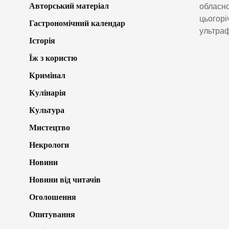
Авторський матеріал
обласно
цьогорі
Гастрономічний календар
ультраф
Історія
Їж з користю
Кримінал
Кулінарія
Культура
Мистецтво
Некрологи
Новини
Новини від читачів
Оголошення
Опитування