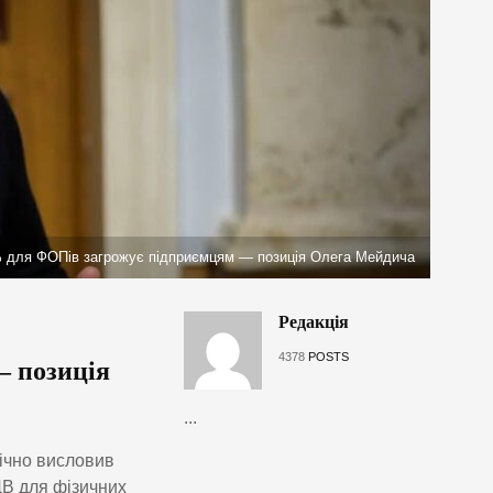
 для ФОПів загрожує підприємцям — позиція Олега Мейдича
Редакція
4378
POSTS
 позиція
...
ічно висловив
ДВ для фізичних