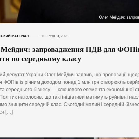
Олег Мейдич: запро
ЬКИЙ МАТЕРІАЛ
11 ГРУДНЯ, 2025
 Мейдич: запровадження ПДВ для ФОПі
ити по середньому класу
й депутат України Олег Мейдич заявив, що пропозиції щод
 ФОПів із річним доходом понад 1 млн грн створюють серйо
та середнього бізнесу — ключового елемента економічної ст
 Політик наголосив, що такі ініціативи матимуть руйнівні нас
мо знищити середній клас. Сьогодні малий і середній бізне
я […]