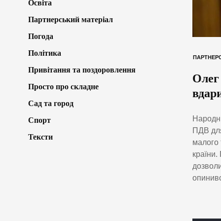
Освіта
Партнерський матеріал
Погода
Політика
ПАРТНЕРС
Привітання та поздоровлення
Олег
Просто про складне
вдар
Сад та город
Народни
Спорт
ПДВ для
Тексти
малого 
країни.
дозволи
опинивс