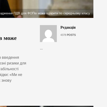
вадження ПДВ для ФОПів може вдарити по середньому класу
Редакція
4378
POSTS
в може
...
о введення
зні ризики для
абільності
лідки: «Ми не
с знову