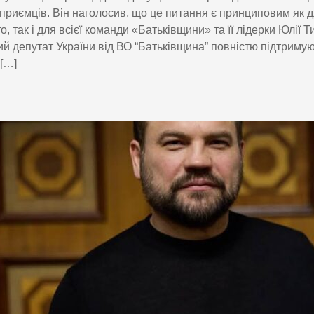
дприємців. Він наголосив, що це питання є принциповим як д
о, так і для всієї команди «Батьківщини» та її лідерки Юлії 
й депутат України від ВО “Батьківщина” повністю підтримую 
 […]