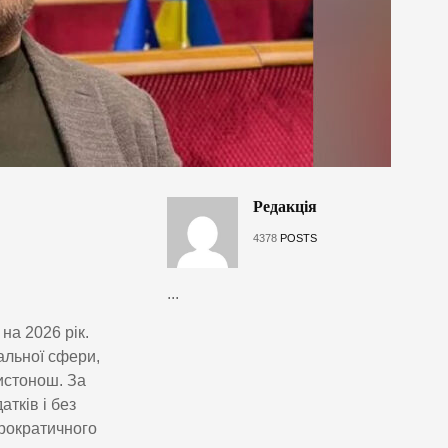
Редакція
4378
POSTS
...
на 2026 рік.
альної сфери,
листонош. За
тків і без
рократичного