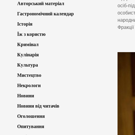
Авторський матеріал
осіб-пі
особист
Гастрономічний календар
народни
Історія
Фракції
Їж з користю
Кримінал
Кулінарія
Культура
Мистецтво
Некрологи
Новини
Новини від читачів
Оголошення
Опитування