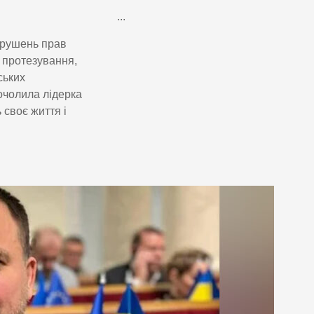
...
орушень прав
а протезування,
ських
очолила лідерка
 своє життя і