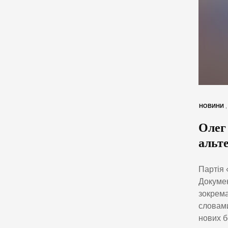
НОВИНИ
Олег
альт
Партія 
Докумен
зокрема
словами
нових б