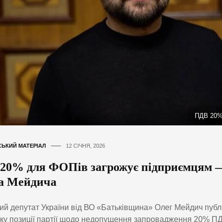
ПДВ 20%
ЬКИЙ МАТЕРІАЛ
12 СІЧНЯ, 2026
20% для ФОПів загрожує підприємцям —
а Мейдича
й депутат України від ВО «Батьківщина» Олег Мейдич публ
ку позиції партії щодо недопущення запровадження 20% П