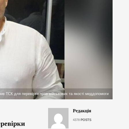
в ТСК для перевірки прав військових та якості меддопомоги
Редакція
4378
POSTS
еревірки