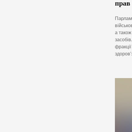
прав
Парламе
військо
а також
засобів
фракції
здоров’