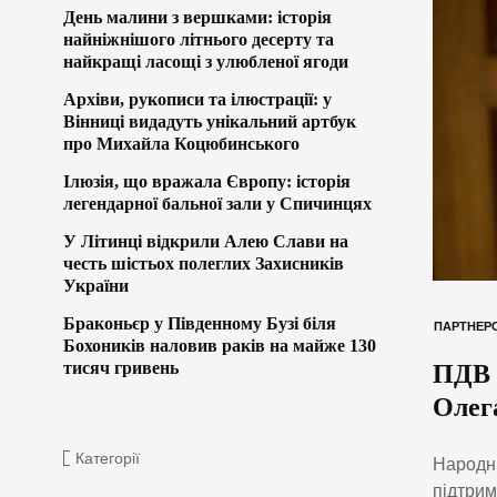
День малини з вершками: історія
найніжнішого літнього десерту та
найкращі ласощі з улюбленої ягоди
Архіви, рукописи та ілюстрації: у
Вінниці видадуть унікальний артбук
про Михайла Коцюбинського
Ілюзія, що вражала Європу: історія
легендарної бальної зали у Спичинцях
У Літинці відкрили Алею Слави на
честь шістьох полеглих Захисників
України
Браконьєр у Південному Бузі біля
ПАРТНЕРС
Бохоників наловив раків на майже 130
тисяч гривень
ПДВ 
Олег
Категорії
Народни
підтрим