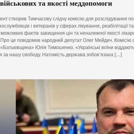
 військових та якості меддопомоги
нт створив Тимчасову слідчу комісію для розслідування п
вослужбовців і ветеранів у сферах лікування, реабілітації т
 можливих фактів завищення цін та неналежної якості лікар
.Про це повідомив народний депутат Олег Мейдич. Комісію 
 «Батьківщина» Юлія Тимошенко. «Українські воїни віддають
я за нашу свободу. Натомість держава зобов’язана […]