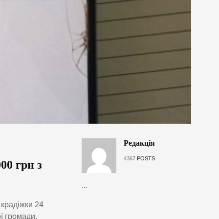
Редакція
4367
POSTS
00 грн з
...
 крадіжки 24
ї громади.