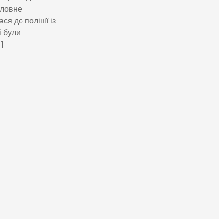
оловне
ся до поліції із
і були
]