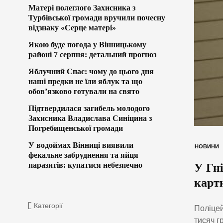
Матері полеглого Захисника з
Турбівської громади вручили почесну
відзнаку «Серце матері»
Якою буде погода у Вінницькому
районі 7 серпня: детальний прогноз
Яблучний Спас: чому до цього дня
наші предки не їли яблук та що
обов’язково готували на свято
Підтвердилася загибель молодого
Захисника Владислава Синіцина з
Погребищенської громади
У водоймах Вінниці виявили
НОВИНИ
фекальне забруднення та яйця
паразитів: купатися небезпечно
У Гні
карт
Категорії
Поліцей
тисяч г