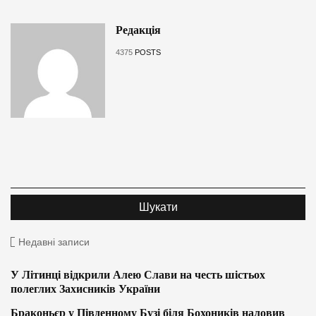
Редакція
4375
POSTS
Недавні записи
У Літинці відкрили Алею Слави на честь шістьох
полеглих Захисників України
Браконьєр у Південному Бузі біля Бохоників наловив