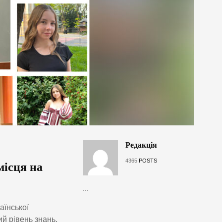
Редакція
4365
POSTS
місця на
...
аїнської
ий рівень знань.