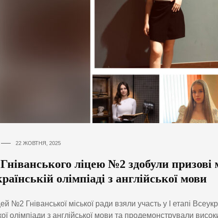
22 ЖОВТНЯ, 2025
Гніванського ліцею №2 здобули призові 
раїнській олімпіаді з англійської мови
цей №2 Гніванської міської ради взяли участь у І етапі Всеукр
кої олімпіади з англійської мови та продемонстрували висок