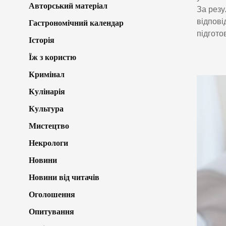
Авторський матеріал
За резу
відпові
Гастрономічний календар
підгото
Історія
Їж з користю
Кримінал
Кулінарія
Культура
Мистецтво
Некрологи
Новини
Новини від читачів
Оголошення
Опитування