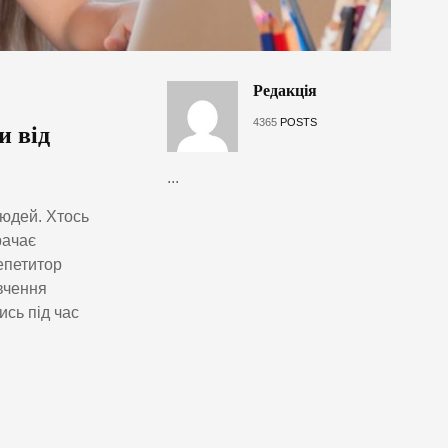
Редакція
4365
POSTS
и від
...
людей. Хтось
рачає
епетитор
ивчення
ись під час