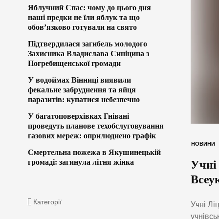
Яблучний Спас: чому до цього дня
наші предки не їли яблук та що
обов’язково готували на свято
Підтвердилася загибель молодого
Захисника Владислава Синіцина з
Погребищенської громади
У водоймах Вінниці виявили
фекальне забруднення та яйця
паразитів: купатися небезпечно
У багатоповерхівках Гнівані
проведуть планове техобслуговування
газових мереж: оприлюднено графік
НОВИНИ
Смертельна пожежа в Якушинецькій
громаді: загинула літня жінка
Учні 
Всеук
Категорії
Учні Лі
учнівсь