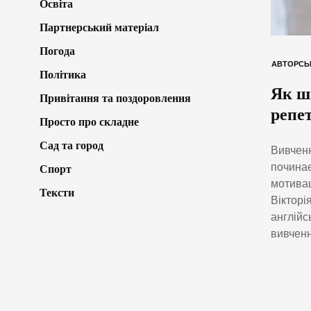
Освіта
Партнерський матеріал
Погода
АВТОРСЬ
Політика
Як шв
Привітання та поздоровлення
репе
Просто про складне
Сад та город
Вивченн
починає
Спорт
мотивац
Тексти
Вікторі
англійс
вивченн