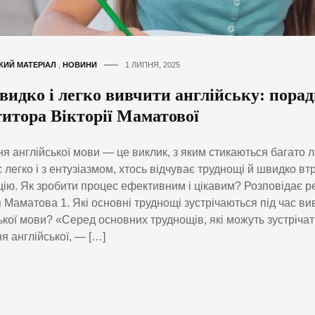
КИЙ МАТЕРІАЛ
,
НОВИНИ
1 ЛИПНЯ, 2025
идко і легко вивчити англійську: порад
титора Вікторії Маматової
я англійської мови — це виклик, з яким стикаються багато 
 легко і з ентузіазмом, хтось відчуває труднощі й швидко вт
ію. Як зробити процес ефективним і цікавим? Розповідає р
я Маматова 1. Які основні труднощі зустрічаються під час в
ької мови? «Серед основних труднощів, які можуть зустрічат
я англійської, — […]