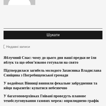
Недавні записи
Яблучний Спас: чому до цього дня наші предки не їли
яблук та що обов’язково готували на свято
Підтвердилася загибель молодого Захисника Владислава
Синіцина з Погребищенської громади
У водоймах Вінниці виявили фекальне забруднення та
яйця паразитів: купатися небезпечно
У багатоповерхівках Гнівані проведуть планове
техобслуговування газових мереж: оприлюднено графік