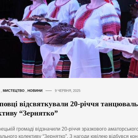
,
МИСТЕЦТВО
,
НОВИНИ
9 ЧЕРВНЯ, 2025
повці відсвяткували 20-річчя танцюваль
ктиву “Зернятко”
ецькій громаді відзначили 20-річчя зразкового аматорськог
льного колективу “Зернятко”. З нагоди ювілею відбувся конц