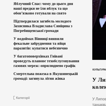
Яблучний Спас: чому до цього дня
наші предки не їли яблук та що
обов’язково готували на свято
Підтвердилася загибель молодого
Захисника Владислава Синіцина з
Погребищенської громади
У водоймах Вінниці виявили
фекальне забруднення та яйця
паразитів: купатися небезпечно
У багатоповерхівках Гнівані
проведуть планове техобслуговування
газових мереж: оприлюднено графік
КУЛЬТУРА
Смертельна пожежа в Якушинецькій
громаді: загинула літня жінка
У Ли
коле
Категорії
У Липов
танцюва