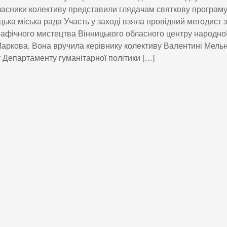
часники колективу представили глядачам святкову програму
ька міська рада Участь у заході взяла провідний методист з
афічного мистецтва Вінницького обласного центру народної
аркова. Вона вручила керівнику колективу Валентині Мельн
 Департаменту гуманітарної політики […]