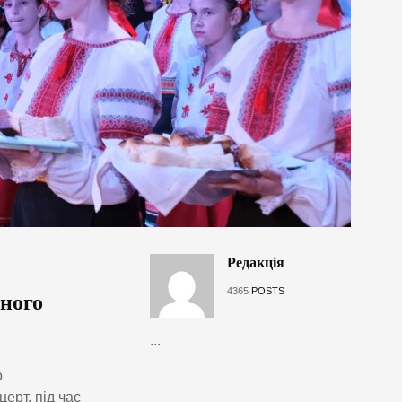
Редакція
4365
POSTS
ного
...
о
ерт, під час