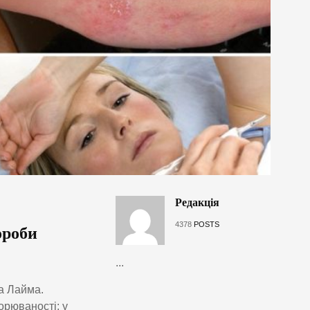
Редакція
4378
POSTS
ороби
...
ба Лайма.
орюваності: у