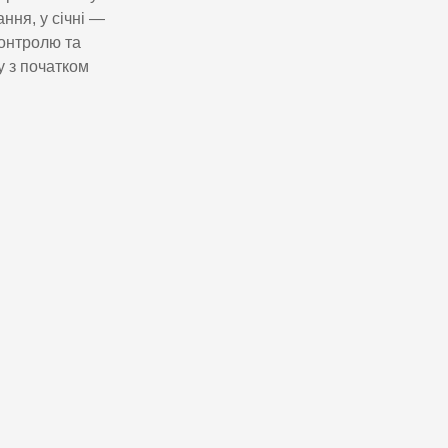
ння, у січні —
контролю та
у з початком