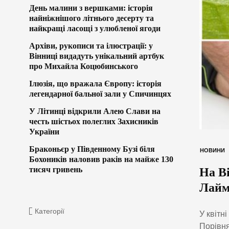
День малини з вершками: історія
найніжнішого літнього десерту та
найкращі ласощі з улюбленої ягоди
Архіви, рукописи та ілюстрації: у
Вінниці видадуть унікальний артбук
про Михайла Коцюбинського
Ілюзія, що вражала Європу: історія
легендарної бальної зали у Спичинцях
У Літинці відкрили Алею Слави на
честь шістьох полеглих Захисників
України
Браконьєр у Південному Бузі біля
НОВИНИ
Бохоників наловив раків на майже 130
тисяч гривень
На Ві
Лайма
Категорії
У квітн
Порівня