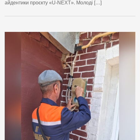
айдентики проєкту «U-NEXT». Молоді […]