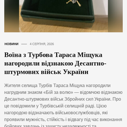
НОВИНИ
4 СЕРПНЯ, 2026
Воїна з Турбова Тараса Міщука
нагородили відзнакою Десантно-
штурмових військ України
Жителя селища Турбів Тараса Міщука нагородили
нагрудним знаком «Бій за волю» — відомчою відзнакою
Десантно-штурмових військ Збройних сил України. Про
це повідомили у Турбівській селищній раді. Цією
нагородою відзначають військовослужбовців, які
проявили мужність, стійкість і відвагу під час виконання
бойових завдань із захисту незалежності та