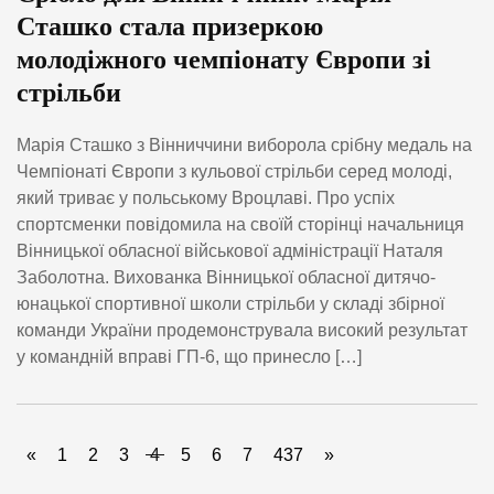
Сташко стала призеркою
молодіжного чемпіонату Європи зі
стрільби
Марія Сташко з Вінниччини виборола срібну медаль на
Чемпіонаті Європи з кульової стрільби серед молоді,
який триває у польському Вроцлаві. Про успіх
спортсменки повідомила на своїй сторінці начальниця
Вінницької обласної військової адміністрації Наталя
Заболотна. Вихованка Вінницької обласної дитячо-
юнацької спортивної школи стрільби у складі збірної
команди України продемонструвала високий результат
у командній вправі ГП-6, що принесло […]
«
1
2
3
4
5
6
7
437
»