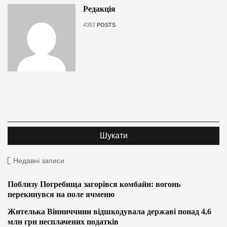
Редакція
4357
POSTS
Недавні записи
Поблизу Погребища загорівся комбайн: вогонь
перекинувся на поле ячменю
Жителька Вінниччини відшкодувала державі понад 4,6
млн грн несплачених податків