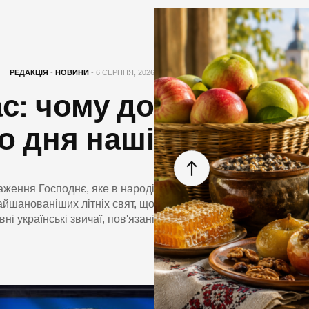
РЕДАКЦІЯ
-
НОВИНИ
- 6 СЕРПНЯ, 2026
с: чому до
о дня наші
аження Господнє, яке в народі
айшанованіших літніх свят, що
ні українські звичаї, пов'язані