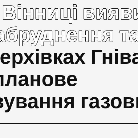
 Вінниці вияв
абруднення т
ерхівках Гнів
планове
вування газо