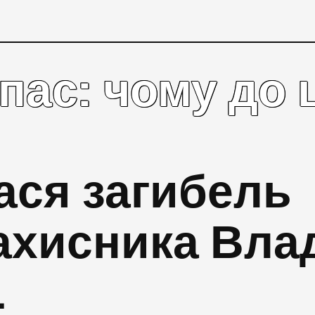
пас: чому до 
ася загибель
ахисника Вла
…