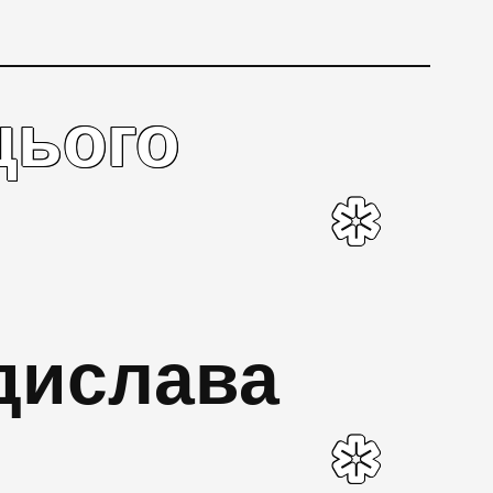
цього
дислава