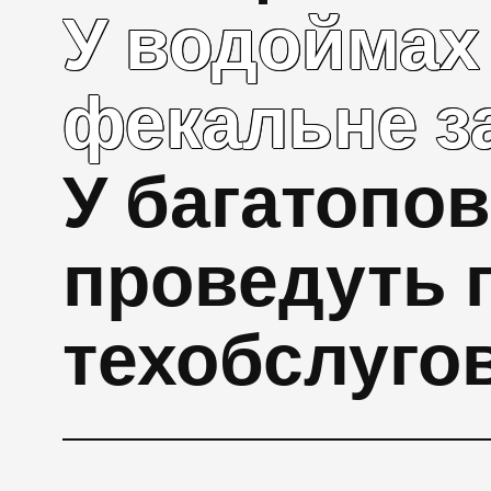
У водоймах
фекальне з
У багатопов
проведуть 
техобслуго