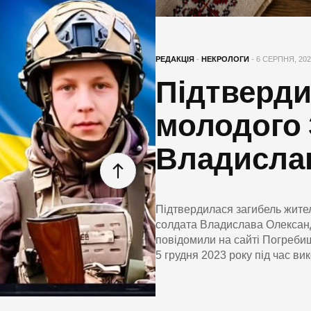
РЕДАКЦІЯ
-
НЕКРОЛОГИ
- 6 СЕРПНЯ, 20
Підтверди
молодого 
Владислав
Підтвердилася загибель жите
солдата Владислава Олександ
повідомили на сайті Погребищ
5 грудня 2023 року під час ви