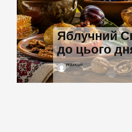
Яблучний С
до цього дн
РЕДАКЦІЯ