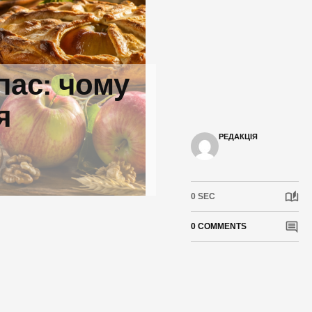
пас: чому
я
РЕДАКЦІЯ
0 SEC
0 COMMENTS