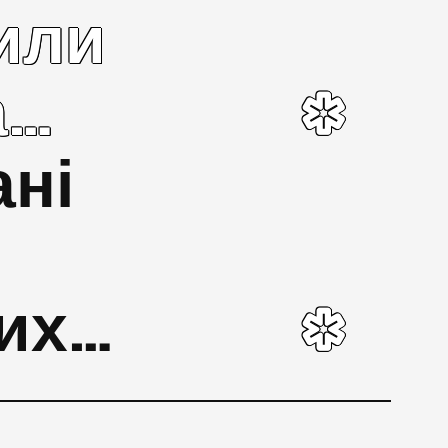
или
а…
ані
вих…