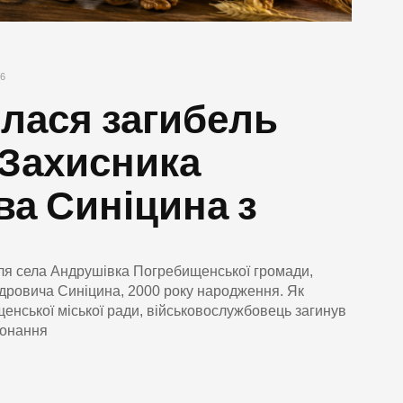
26
лася загибель
Захисника
а Синіцина з
ля села Андрушівка Погребищенської громади,
ровича Синіцина, 2000 року народження. Як
енської міської ради, військовослужбовець загинув
конання