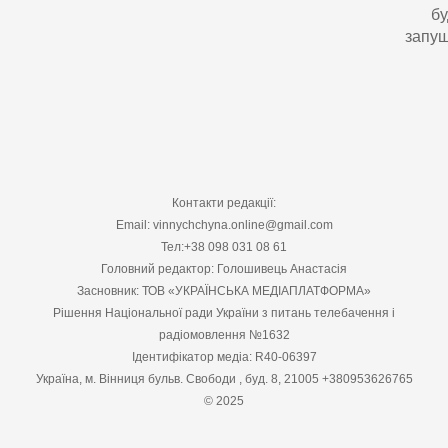
бу
запущ
Контакти редакції:
Email: vinnychchyna.online@gmail.com
Тел:+38 098 031 08 61
Головний редактор: Голошивець Анастасія
Засновник: ТОВ «УКРАЇНСЬКА МЕДІАПЛАТФОРМА»
Рішення Національної ради України з питань телебачення і
радіомовлення №1632
Ідентифікатор медіа: R40-06397
Україна, м. Вінниця бульв. Свободи , буд. 8, 21005 +380953626765
© 2025