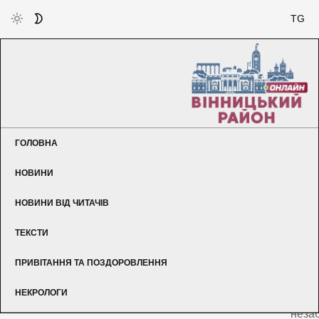
TG
ГОЛОВНА
НОВИНИ
Що
НОВИНИ ВІД ЧИТАЧІВ
вел
готує
ТЕКСТИ
Н
маг
ПРИВІТАННЯ ТА ПОЗДОРОВЛЕННЯ
вж
про
НЕКРОЛОГИ
створ
неза