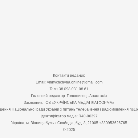
Контакти редакції:
Email: vinnychchyna.online@gmail.com
Тел:+38 098 031 08 61
Головний редактор: Голошивець Анастасія
Засновник: ТОВ «УКРАЇНСЬКА МЕДІАПЛАТФОРМА»
шення Національної ради України з питань телебачення і радіомовлення №1
Ідентифікатор медіа: R40-06397
Україна, м. Вінниця бульв. Свободи , буд. 8, 21005 +380953626765
© 2025