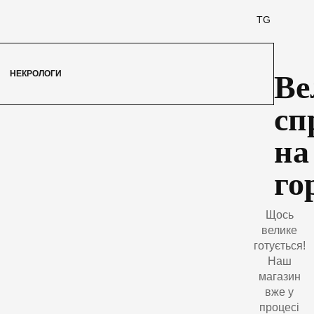
TG
НЕКРОЛОГИ
Ве
сп
на
го
Щось
велике
готується!
Наш
магазин
вже у
процесі