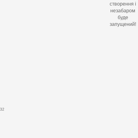
створення і
незабаром
буде
запущений!
632